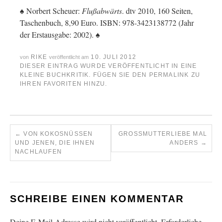
♠ Norbert Scheuer:
Flußabwärts
. dtv 2010, 160 Seiten,
Taschenbuch, 8,90 Euro. ISBN: 978-3423138772 (Jahr
der Erstausgabe: 2002). ♠
RIKE
10. JULI 2012
von
veröffentlicht am
DIESER EINTRAG WURDE VERÖFFENTLICHT IN
EINE
KLEINE BUCHKRITIK
. FÜGEN SIE DEN
PERMALINK
ZU
IHREN FAVORITEN HINZU.
←
VON KOKOSNÜSSEN
GROSSMUTTERLIEBE MAL A
UND JENEN, DIE IHNEN
NDERS
→
NACHLAUFEN
SCHREIBE EINEN KOMMENTAR
Deine E-Mail-Adresse wird nicht veröffentlicht.
Erforderliche