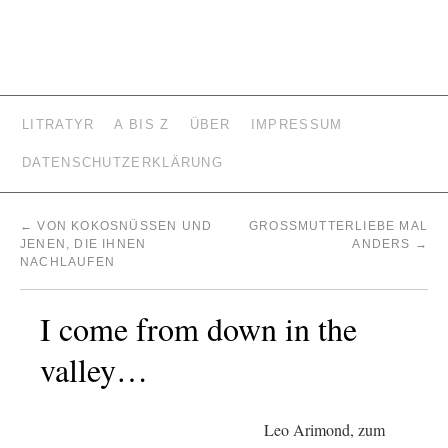
LITRATYR
LITRATYR
A BIS Z
ÜBER
IMPRESSUM
DATENSCHUTZERKLÄRUNG
←
VON KOKOSNÜSSEN UND
GROSSMUTTERLIEBE MAL A
JENEN, DIE IHNEN
NDERS
→
NACHLAUFEN
I come from down in the
valley…
Leo Arimond, zum