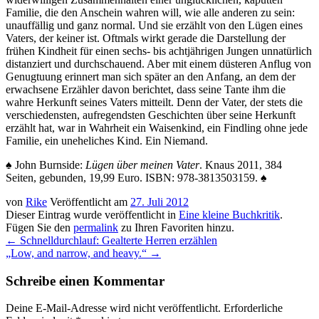
Familie, die den Anschein wahren will, wie alle anderen zu sein:
unauffällig und ganz normal. Und sie erzählt von den Lügen eines
Vaters, der keiner ist. Oftmals wirkt gerade die Darstellung der
frühen Kindheit für einen sechs- bis achtjährigen Jungen unnatürlich
distanziert und durchschauend. Aber mit einem düsteren Anflug von
Genugtuung erinnert man sich später an den Anfang, an dem der
erwachsene Erzähler davon berichtet, dass seine Tante ihm die
wahre Herkunft seines Vaters mitteilt. Denn der Vater, der stets die
verschiedensten, aufregendsten Geschichten über seine Herkunft
erzählt hat, war in Wahrheit ein Waisenkind, ein Findling ohne jede
Familie, ein uneheliches Kind. Ein Niemand.
♠ John Burnside:
Lügen über meinen Vater
. Knaus 2011, 384
Seiten, gebunden, 19,99 Euro. ISBN: 978-3813503159. ♠
von
Rike
Veröffentlicht am
27. Juli 2012
Dieser Eintrag wurde veröffentlicht in
Eine kleine Buchkritik
.
Fügen Sie den
permalink
zu Ihren Favoriten hinzu.
←
Schnelldurchlauf: Gealterte Herren erzählen
„Low, and narrow, and heavy.“
→
Schreibe einen Kommentar
Deine E-Mail-Adresse wird nicht veröffentlicht.
Erforderliche