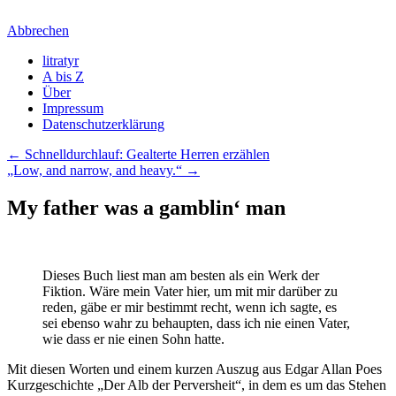
Abbrechen
litratyr
litratyr
A bis Z
Über
Impressum
Datenschutzerklärung
←
Schnelldurchlauf: Gealterte Herren erzählen
„Low, and narrow, and heavy.“
→
My father was a gamblin‘ man
Dieses Buch liest man am besten als ein Werk der
Fiktion. Wäre mein Vater hier, um mit mir darüber zu
reden, gäbe er mir bestimmt recht, wenn ich sagte, es
sei ebenso wahr zu behaupten, dass ich nie einen Vater,
wie dass er nie einen Sohn hatte.
Mit diesen Worten und einem kurzen Auszug aus Edgar Allan Poes
Kurzgeschichte „Der Alb der Perversheit“, in dem es um das Stehen