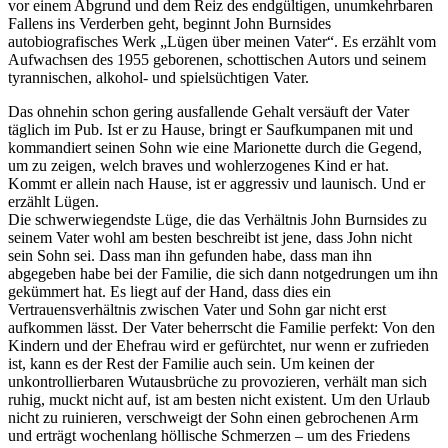
vor einem Abgrund und dem Reiz des endgültigen, unumkehrbaren
Fallens ins Verderben geht, beginnt John Burnsides
autobiografisches Werk „Lügen über meinen Vater“. Es erzählt vom
Aufwachsen des 1955 geborenen, schottischen Autors und seinem
tyrannischen, alkohol- und spielsüchtigen Vater.
Das ohnehin schon gering ausfallende Gehalt versäuft der Vater
täglich im Pub. Ist er zu Hause, bringt er Saufkumpanen mit und
kommandiert seinen Sohn wie eine Marionette durch die Gegend,
um zu zeigen, welch braves und wohlerzogenes Kind er hat.
Kommt er allein nach Hause, ist er aggressiv und launisch. Und er
erzählt Lügen.
Die schwerwiegendste Lüge, die das Verhältnis John Burnsides zu
seinem Vater wohl am besten beschreibt ist jene, dass John nicht
sein Sohn sei. Dass man ihn gefunden habe, dass man ihn
abgegeben habe bei der Familie, die sich dann notgedrungen um ihn
gekümmert hat. Es liegt auf der Hand, dass dies ein
Vertrauensverhältnis zwischen Vater und Sohn gar nicht erst
aufkommen lässt. Der Vater beherrscht die Familie perfekt: Von den
Kindern und der Ehefrau wird er gefürchtet, nur wenn er zufrieden
ist, kann es der Rest der Familie auch sein. Um keinen der
unkontrollierbaren Wutausbrüche zu provozieren, verhält man sich
ruhig, muckt nicht auf, ist am besten nicht existent. Um den Urlaub
nicht zu ruinieren, verschweigt der Sohn einen gebrochenen Arm
und erträgt wochenlang höllische Schmerzen – um des Friedens