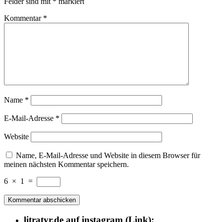
Felder sind mit
*
markiert
Kommentar
*
Name
*
E-Mail-Adresse
*
Website
Name, E-Mail-Adresse und Website in diesem Browser für
meinen nächsten Kommentar speichern.
6
×
1
=
litratyr.de auf instagram (Link):