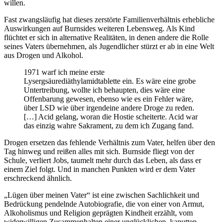
willen.
Fast zwangsläufig hat dieses zerstörte Familienverhältnis erhebliche
Auswirkungen auf Burnsides weiteren Lebensweg. Als Kind
flüchtet er sich in alternative Realitäten, in denen andere die Rolle
seines Vaters übernehmen, als Jugendlicher stürzt er ab in eine Welt
aus Drogen und Alkohol.
1971 warf ich meine erste
Lysergsäurediäthylamidtablette ein. Es wäre eine grobe
Untertreibung, wollte ich behaupten, dies wäre eine
Offenbarung gewesen, ebenso wie es ein Fehler wäre,
über LSD wie über irgendeine andere Droge zu reden.
[…] Acid gelang, woran die Hostie scheiterte. Acid war
das einzig wahre Sakrament, zu dem ich Zugang fand.
Drogen ersetzen das fehlende Verhältnis zum Vater, helfen über den
Tag hinweg und reißen alles mit sich. Burnside fliegt von der
Schule, verliert Jobs, taumelt mehr durch das Leben, als dass er
einem Ziel folgt. Und in manchen Punkten wird er dem Vater
erschreckend ähnlich.
„Lügen über meinen Vater“ ist eine zwischen Sachlichkeit und
Bedrückung pendelnde Autobiografie, die von einer von Armut,
Alkoholismus und Religion geprägten Kindheit erzählt, vom
widerwilligen Zusammenhalten einer unglücklichen, kaputten